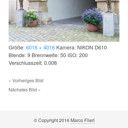
Größe:
6016 × 4016
Kamera:
NIKON D610
Blende:
9
Brennweite:
50
ISO:
200
Verschlusszeit:
0.008
« Vorheriges Bild
Nächstes Bild »
© Copyright 2016
Marco Flierl